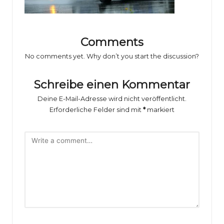
o
rs
p
Comments
o
No comments yet. Why don’t you start the discussion?
rt
Schreibe einen Kommentar
B
Deine E-Mail-Adresse wird nicht veröffentlicht.
il
Erforderliche Felder sind mit
*
markiert
d
e
r
g
al
e