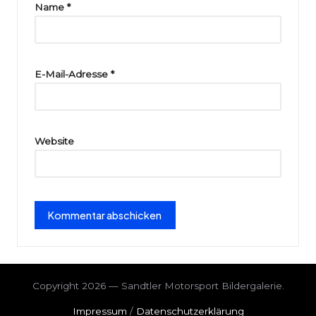
ri
Name
*
e
E-Mail-Adresse
*
Website
Copyright 2026 — Sandtler Motorsport Bildergalerie.
Impressum
/
Datenschutzerklärung