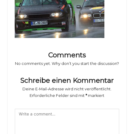
o
rs
p
o
rt
B
Comments
il
No comments yet. Why don’t you start the discussion?
d
Schreibe einen Kommentar
e
Deine E-Mail-Adresse wird nicht veröffentlicht.
r
Erforderliche Felder sind mit
*
markiert
g
al
e