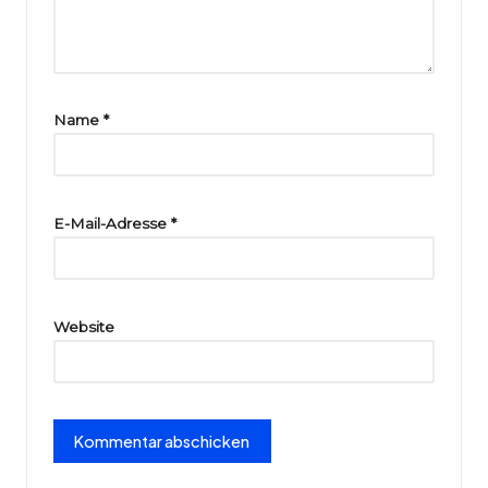
ri
e
Name
*
E-Mail-Adresse
*
Website