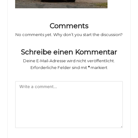
o
rs
p
Comments
o
No comments yet. Why don’t you start the discussion?
rt
Schreibe einen Kommentar
B
Deine E-Mail-Adresse wird nicht veröffentlicht.
il
Erforderliche Felder sind mit
*
markiert
d
e
r
g
al
e