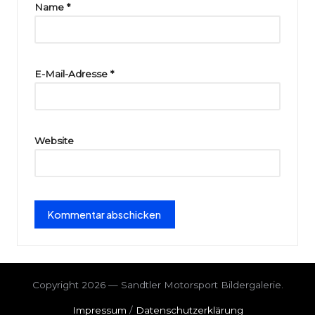
ri
Name
*
e
E-Mail-Adresse
*
Website
Copyright 2026 — Sandtler Motorsport Bildergalerie.
Impressum
/
Datenschutzerklärung