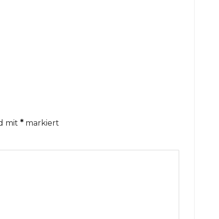
nd mit
*
markiert