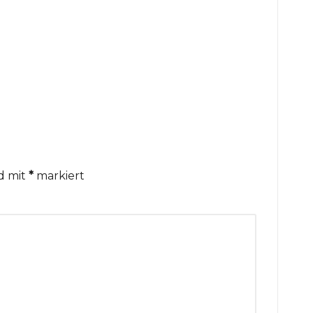
nd mit
*
markiert