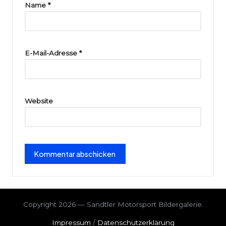
ri
Name
*
e
E-Mail-Adresse
*
Website
Copyright 2026 — Sandtler Motorsport Bildergalerie.
Impressum
/
Datenschutzerklärung