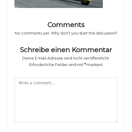
o
rs
p
Comments
o
No comments yet. Why don’t you start the discussion?
rt
Schreibe einen Kommentar
B
Deine E-Mail-Adresse wird nicht veröffentlicht.
il
Erforderliche Felder sind mit
*
markiert
d
e
r
g
al
e