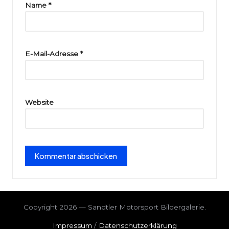
ri
Name
*
e
E-Mail-Adresse
*
Website
Copyright 2026 — Sandtler Motorsport Bildergalerie.
Impressum
/
Datenschutzerklärung