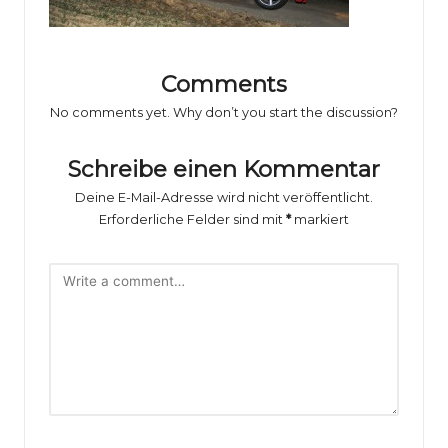
o
rs
p
Comments
o
No comments yet. Why don’t you start the discussion?
rt
Schreibe einen Kommentar
B
Deine E-Mail-Adresse wird nicht veröffentlicht.
il
Erforderliche Felder sind mit
*
markiert
d
e
r
g
al
e