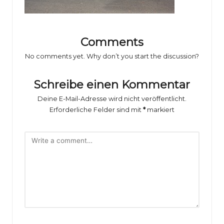
o
rs
p
Comments
o
No comments yet. Why don’t you start the discussion?
rt
Schreibe einen Kommentar
B
Deine E-Mail-Adresse wird nicht veröffentlicht.
il
Erforderliche Felder sind mit
*
markiert
d
e
r
g
al
e