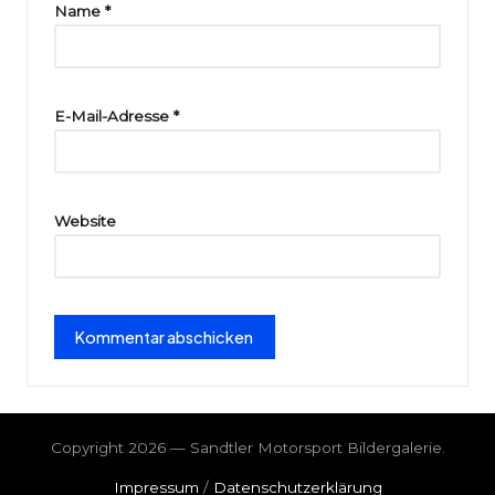
ri
Name
*
e
E-Mail-Adresse
*
Website
Copyright 2026 — Sandtler Motorsport Bildergalerie.
Impressum
/
Datenschutzerklärung