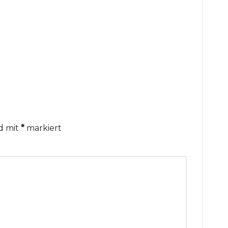
nd mit
*
markiert