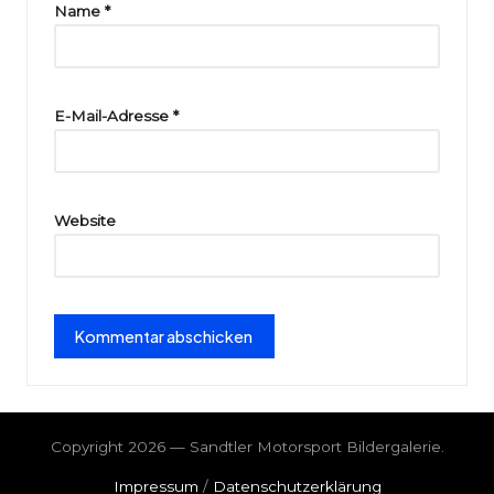
ri
Name
*
e
E-Mail-Adresse
*
Website
Copyright 2026 — Sandtler Motorsport Bildergalerie.
Impressum
/
Datenschutzerklärung