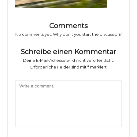
o
rs
p
Comments
o
No comments yet. Why don’t you start the discussion?
rt
Schreibe einen Kommentar
B
Deine E-Mail-Adresse wird nicht veröffentlicht.
il
Erforderliche Felder sind mit
*
markiert
d
e
r
g
al
e