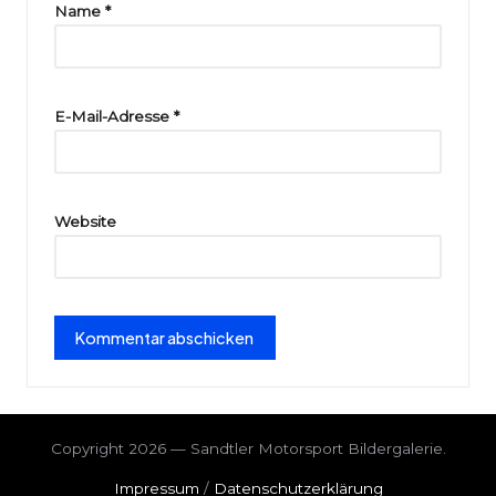
ri
Name
*
e
E-Mail-Adresse
*
Website
Copyright 2026 — Sandtler Motorsport Bildergalerie.
Impressum
/
Datenschutzerklärung