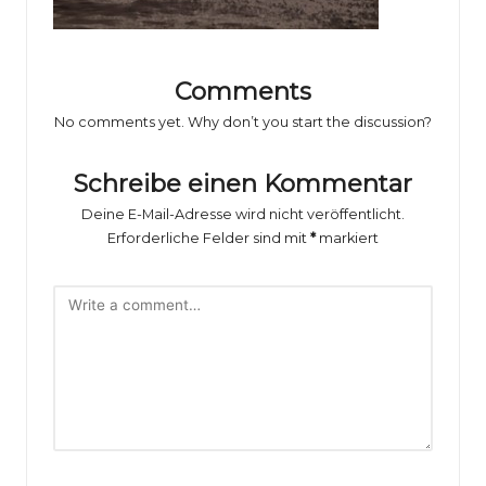
o
rs
p
Comments
o
No comments yet. Why don’t you start the discussion?
rt
Schreibe einen Kommentar
B
Deine E-Mail-Adresse wird nicht veröffentlicht.
il
Erforderliche Felder sind mit
*
markiert
d
e
r
g
al
e