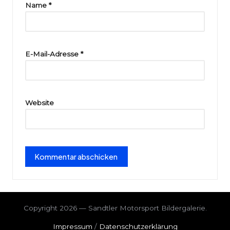
ri
Name
*
e
E-Mail-Adresse
*
Website
Copyright 2026 — Sandtler Motorsport Bildergalerie.
Impressum
/
Datenschutzerklärung