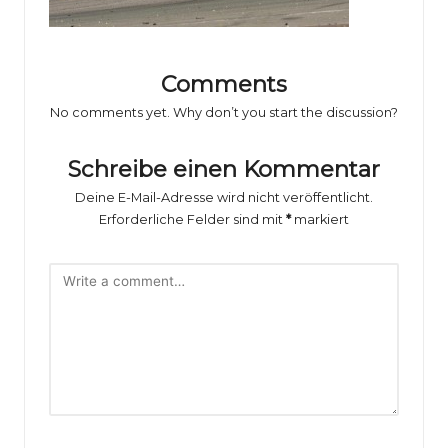
o
rs
p
Comments
o
No comments yet. Why don’t you start the discussion?
rt
Schreibe einen Kommentar
B
Deine E-Mail-Adresse wird nicht veröffentlicht.
il
Erforderliche Felder sind mit
*
markiert
d
e
r
g
al
e