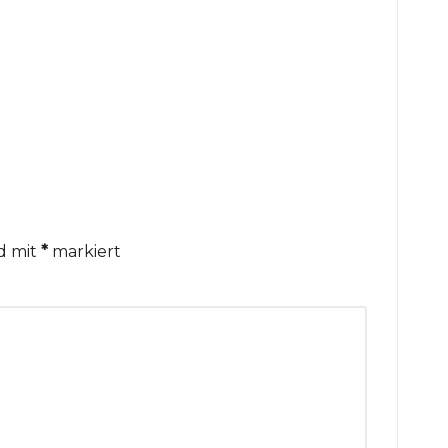
nd mit
*
markiert