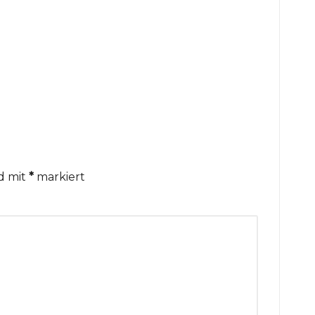
nd mit
*
markiert