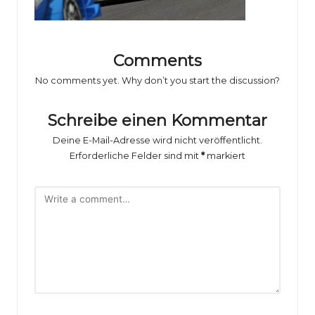
o
rs
p
Comments
o
No comments yet. Why don’t you start the discussion?
rt
Schreibe einen Kommentar
B
Deine E-Mail-Adresse wird nicht veröffentlicht.
il
Erforderliche Felder sind mit
*
markiert
d
e
r
g
al
e