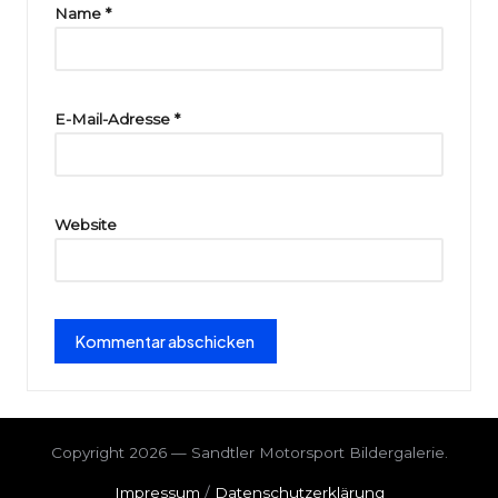
ri
Name
*
e
E-Mail-Adresse
*
Website
Copyright 2026 — Sandtler Motorsport Bildergalerie.
Impressum
/
Datenschutzerklärung