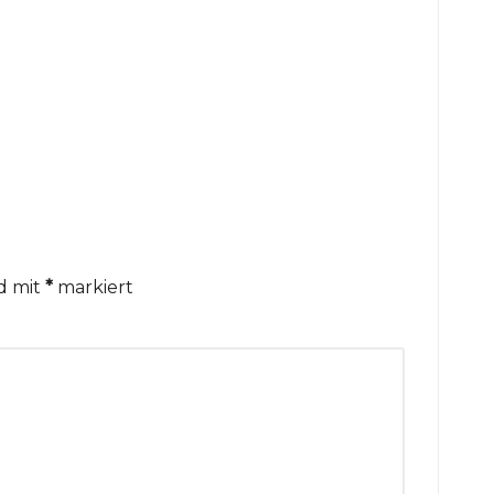
nd mit
*
markiert