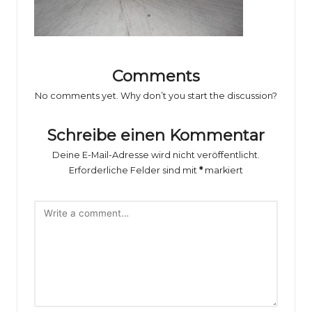
o
rs
p
o
Comments
rt
No comments yet. Why don’t you start the discussion?
B
Schreibe einen Kommentar
il
Deine E-Mail-Adresse wird nicht veröffentlicht.
d
Erforderliche Felder sind mit
*
markiert
e
r
g
al
e