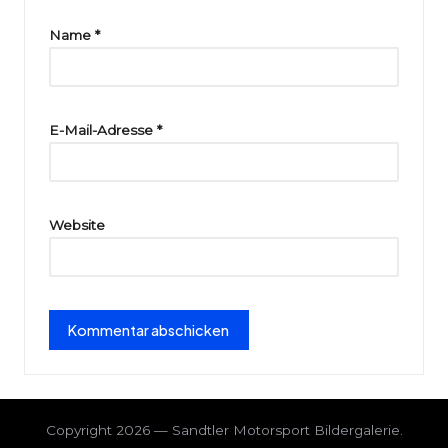
ri
Name
*
e
E-Mail-Adresse
*
Website
Copyright 2026 — Sandtler Motorsport Bildergalerie.