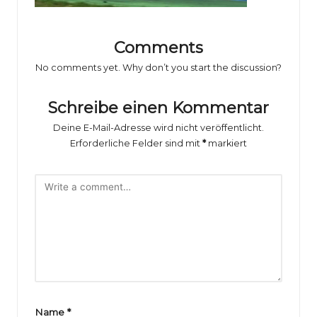
o
rs
Comments
p
No comments yet. Why don’t you start the discussion?
o
rt
Schreibe einen Kommentar
B
Deine E-Mail-Adresse wird nicht veröffentlicht.
Erforderliche Felder sind mit
*
markiert
il
d
e
r
g
al
e
Name
*