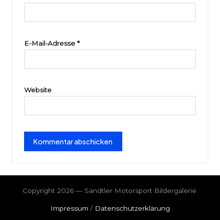
ri
e
E-Mail-Adresse
*
Website
Copyright 2026 — Sandtler Motorsport Bildergalerie.
Impressum
/
Datenschutzerklärung