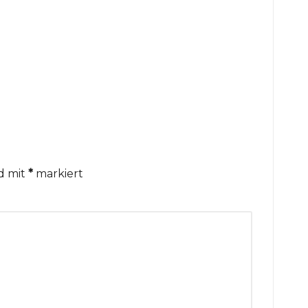
nd mit
*
markiert