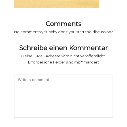
o
rs
p
Comments
o
No comments yet. Why don’t you start the discussion?
rt
Schreibe einen Kommentar
B
Deine E-Mail-Adresse wird nicht veröffentlicht.
il
Erforderliche Felder sind mit
*
markiert
d
e
r
g
al
e