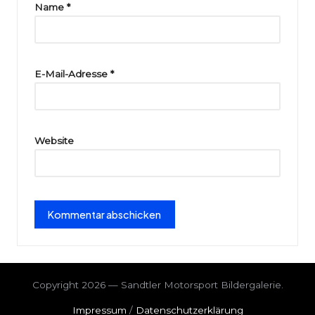
ri
Name
*
e
E-Mail-Adresse
*
Website
Copyright 2026 — Sandtler Motorsport Bildergalerie.
Impressum
/
Datenschutzerklärung