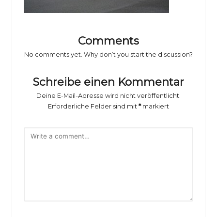
o
rs
p
Comments
o
No comments yet. Why don’t you start the discussion?
rt
Schreibe einen Kommentar
B
Deine E-Mail-Adresse wird nicht veröffentlicht.
il
Erforderliche Felder sind mit
*
markiert
d
e
r
g
al
e