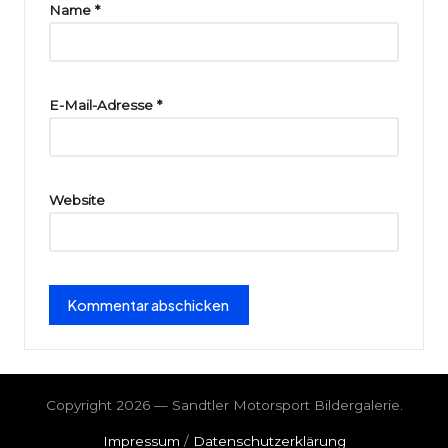
ri
Name
*
e
E-Mail-Adresse
*
Website
Copyright 2026 — Sandtler Motorsport Bildergalerie.
Impressum
/
Datenschutzerklärung