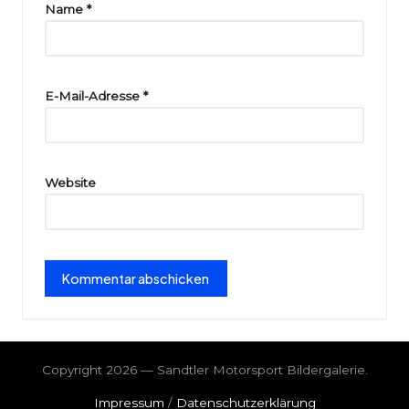
ri
Name
*
e
E-Mail-Adresse
*
Website
Copyright 2026 — Sandtler Motorsport Bildergalerie.
Impressum
/
Datenschutzerklärung