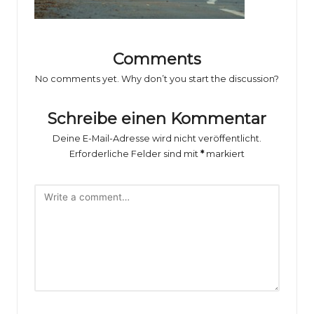
o
rs
p
Comments
o
No comments yet. Why don’t you start the discussion?
rt
Schreibe einen Kommentar
B
Deine E-Mail-Adresse wird nicht veröffentlicht.
il
Erforderliche Felder sind mit
*
markiert
d
e
r
g
al
e