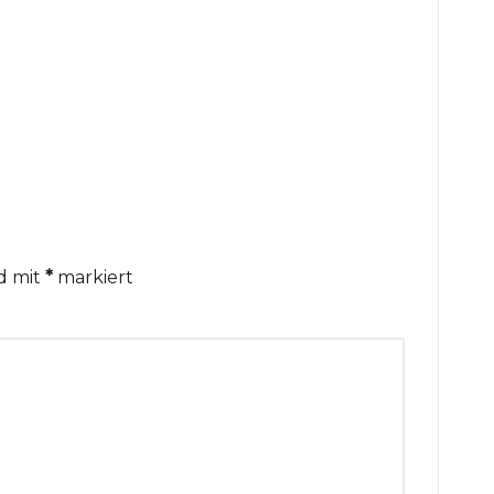
nd mit
*
markiert