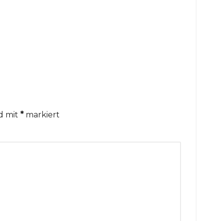
nd mit
*
markiert