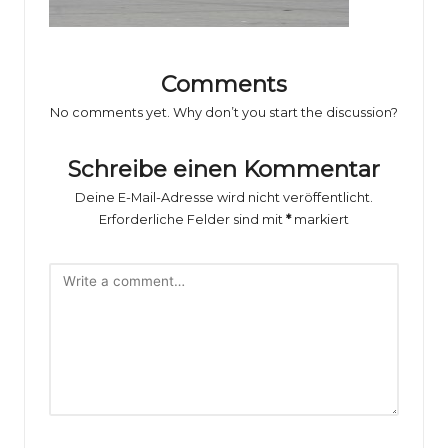
o
rs
p
Comments
o
No comments yet. Why don’t you start the discussion?
rt
Schreibe einen Kommentar
B
Deine E-Mail-Adresse wird nicht veröffentlicht.
il
Erforderliche Felder sind mit
*
markiert
d
e
r
g
al
e