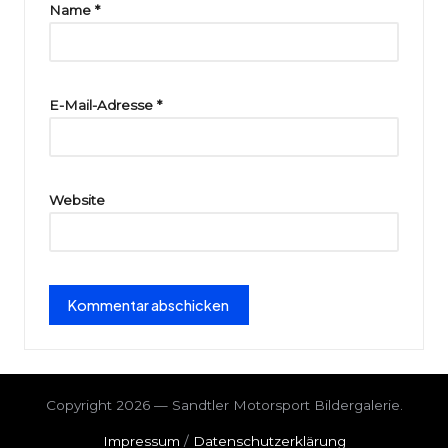
ri
Name
*
e
E-Mail-Adresse
*
Website
Copyright 2026 — Sandtler Motorsport Bildergalerie.
Impressum
/
Datenschutzerklärung