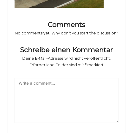
o
rs
p
Comments
o
No comments yet. Why don’t you start the discussion?
rt
Schreibe einen Kommentar
B
Deine E-Mail-Adresse wird nicht veröffentlicht.
il
Erforderliche Felder sind mit
*
markiert
d
e
r
g
al
e