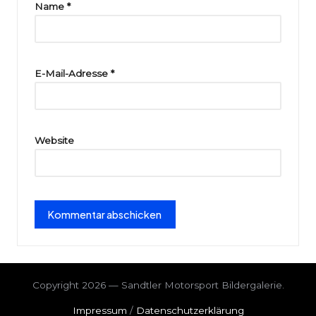
ri
Name
*
e
E-Mail-Adresse
*
Website
Copyright 2026 — Sandtler Motorsport Bildergalerie.
Impressum
/
Datenschutzerklärung