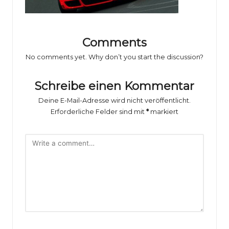
o
rs
p
Comments
o
No comments yet. Why don’t you start the discussion?
rt
Schreibe einen Kommentar
B
Deine E-Mail-Adresse wird nicht veröffentlicht.
il
Erforderliche Felder sind mit
*
markiert
d
e
r
g
al
e