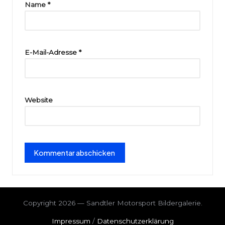
ri
Name
*
e
E-Mail-Adresse
*
Website
Copyright 2026 — Sandtler Motorsport Bildergalerie.
Impressum
/
Datenschutzerklärung