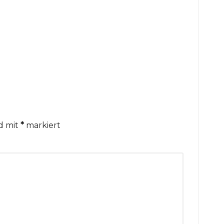
nd mit
*
markiert