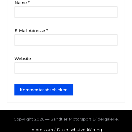
ri
Name
*
e
E-Mail-Adresse
*
Website
Copyright 2026 — Sandtler Motorsport Bildergalerie.
Impressum
/
Datenschutzerklärung