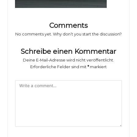
o
rs
p
Comments
o
No comments yet. Why don’t you start the discussion?
rt
Schreibe einen Kommentar
B
Deine E-Mail-Adresse wird nicht veröffentlicht.
il
Erforderliche Felder sind mit
*
markiert
d
e
r
g
al
e