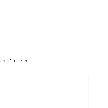
nd mit
*
markiert