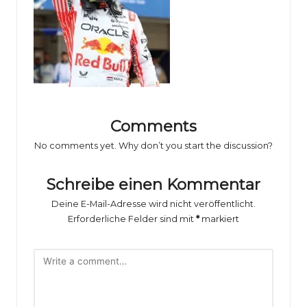
o
rs
p
o
rt
B
Comments
il
No comments yet. Why don’t you start the discussion?
d
Schreibe einen Kommentar
e
Deine E-Mail-Adresse wird nicht veröffentlicht.
r
Erforderliche Felder sind mit
*
markiert
g
al
e