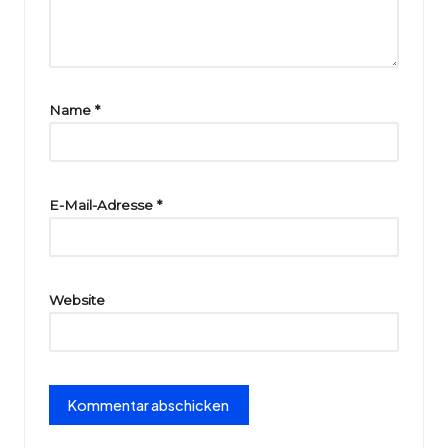
ri
e
Name
*
E-Mail-Adresse
*
Website