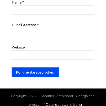
ri
Name
*
e
E-Mail-Adresse
*
Website
Copyright 2026 — Sandtler Motorsport Bildergalerie.
Impressum
/
Datenschutzerklärung