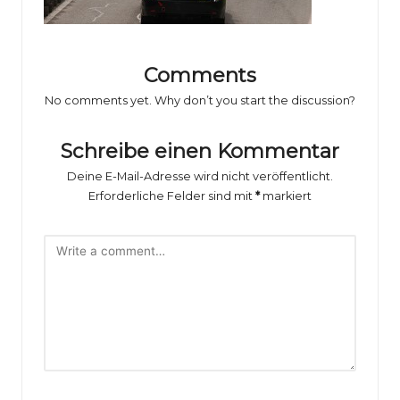
o
rs
p
Comments
o
No comments yet. Why don’t you start the discussion?
rt
Schreibe einen Kommentar
B
Deine E-Mail-Adresse wird nicht veröffentlicht.
il
Erforderliche Felder sind mit
*
markiert
d
e
r
g
al
e