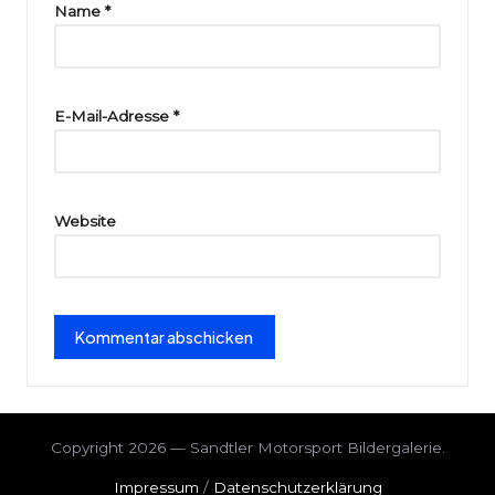
ri
Name
*
e
E-Mail-Adresse
*
Website
Copyright 2026 — Sandtler Motorsport Bildergalerie.
Impressum
/
Datenschutzerklärung