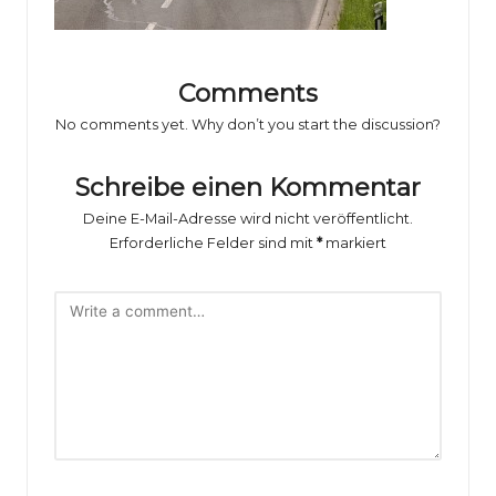
o
rs
p
Comments
o
No comments yet. Why don’t you start the discussion?
rt
Schreibe einen Kommentar
B
Deine E-Mail-Adresse wird nicht veröffentlicht.
il
Erforderliche Felder sind mit
*
markiert
d
e
r
g
al
e