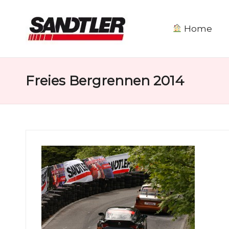
Home
S
a
Freies Bergrennen 2014
n
d
tl
e
r
M