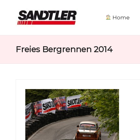
Home
S
a
Freies Bergrennen 2014
n
d
tl
e
r
M