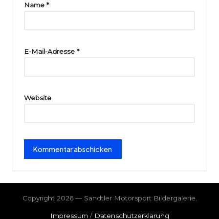
ri
Name
*
e
E-Mail-Adresse
*
Website
Copyright 2026 — Sandtler Motorsport Bildergalerie.
Impressum
/
Datenschutzerklärung