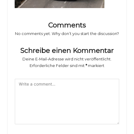
o
rs
p
Comments
o
No comments yet. Why don’t you start the discussion?
rt
Schreibe einen Kommentar
B
Deine E-Mail-Adresse wird nicht veröffentlicht.
il
Erforderliche Felder sind mit
*
markiert
d
e
r
g
al
e