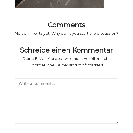
o
rs
p
Comments
o
No comments yet. Why don’t you start the discussion?
rt
Schreibe einen Kommentar
B
Deine E-Mail-Adresse wird nicht veröffentlicht.
il
Erforderliche Felder sind mit
*
markiert
d
e
r
g
al
e