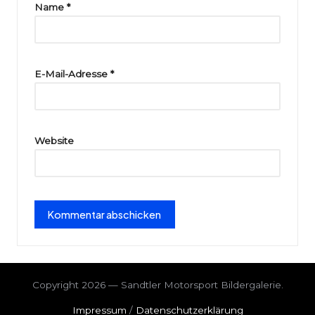
ri
Name
*
e
E-Mail-Adresse
*
Website
Copyright 2026 — Sandtler Motorsport Bildergalerie.
Impressum
/
Datenschutzerklärung