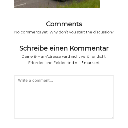
o
rs
p
Comments
o
No comments yet. Why don’t you start the discussion?
rt
Schreibe einen Kommentar
B
Deine E-Mail-Adresse wird nicht veröffentlicht.
il
Erforderliche Felder sind mit
*
markiert
d
e
r
g
al
e