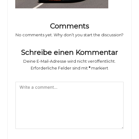
o
rs
p
Comments
o
No comments yet. Why don’t you start the discussion?
rt
Schreibe einen Kommentar
B
Deine E-Mail-Adresse wird nicht veröffentlicht.
il
Erforderliche Felder sind mit
*
markiert
d
e
r
g
al
e