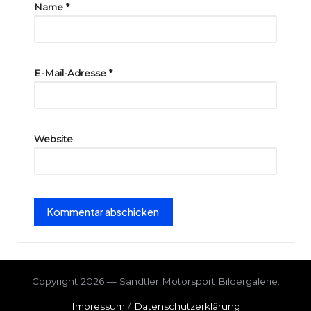
ri
Name
*
e
E-Mail-Adresse
*
Website
Copyright 2026 — Sandtler Motorsport Bildergalerie.
Impressum
/
Datenschutzerklärung