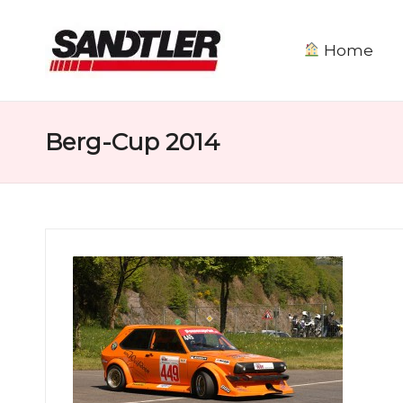
Home
S
a
Berg-Cup 2014
n
d
tl
e
r
M