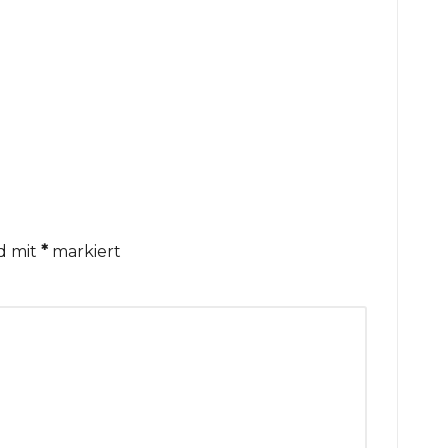
nd mit
*
markiert