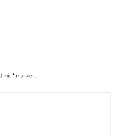
nd mit
*
markiert