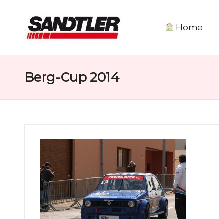
Home
S
a
Berg-Cup 2014
n
d
tl
e
r
M