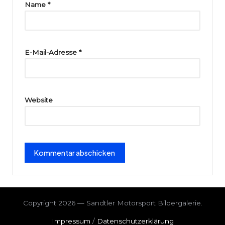
ri
Name
*
e
E-Mail-Adresse
*
Website
Copyright 2026 — Sandtler Motorsport Bildergalerie.
Impressum
/
Datenschutzerklärung