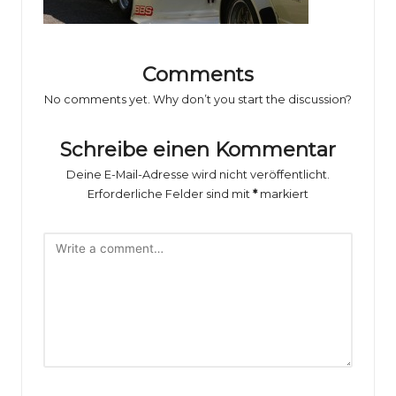
o
rs
p
Comments
o
No comments yet. Why don’t you start the discussion?
rt
Schreibe einen Kommentar
B
Deine E-Mail-Adresse wird nicht veröffentlicht.
il
Erforderliche Felder sind mit
*
markiert
d
e
r
g
al
e