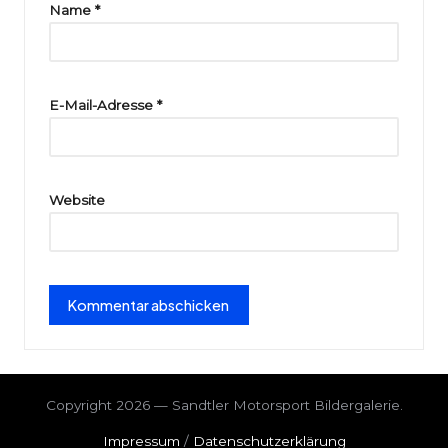
ri
Name
*
e
E-Mail-Adresse
*
Website
Copyright 2026 — Sandtler Motorsport Bildergalerie.
Impressum
/
Datenschutzerklärung