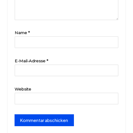
ri
e
Name
*
E-Mail-Adresse
*
Website