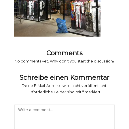
o
rs
p
o
rt
B
Comments
il
No comments yet. Why don’t you start the discussion?
d
Schreibe einen Kommentar
e
Deine E-Mail-Adresse wird nicht veröffentlicht.
r
Erforderliche Felder sind mit
*
markiert
g
al
e