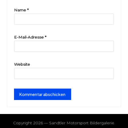
ri
Name
*
e
E-Mail-Adresse
*
Website
Copyright 2026 — Sandtler Motorsport Bildergalerie.