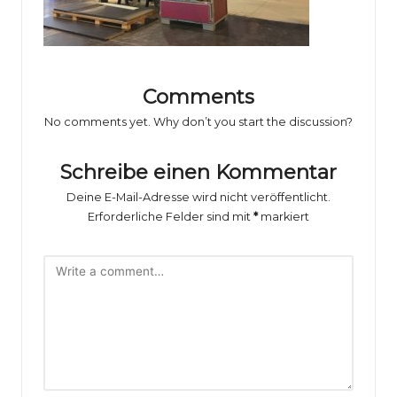
o
rs
p
o
Comments
rt
No comments yet. Why don’t you start the discussion?
B
Schreibe einen Kommentar
il
Deine E-Mail-Adresse wird nicht veröffentlicht.
d
Erforderliche Felder sind mit
*
markiert
e
r
g
al
e