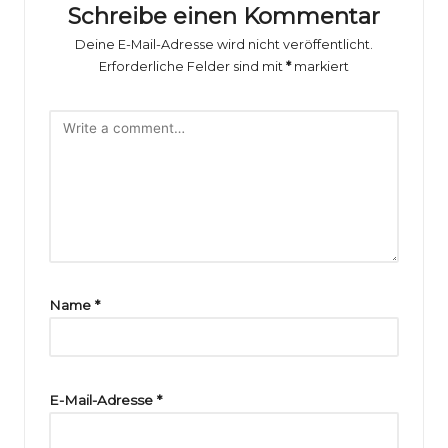
o
Schreibe einen Kommentar
rs
Deine E-Mail-Adresse wird nicht veröffentlicht.
p
Erforderliche Felder sind mit
*
markiert
o
rt
B
il
d
e
Name
*
r
g
al
E-Mail-Adresse
*
e