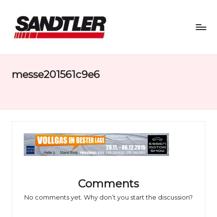
S
a
messe201561c9e6
n
d
tl
e
r
M
o
Comments
No comments yet. Why don’t you start the discussion?
t